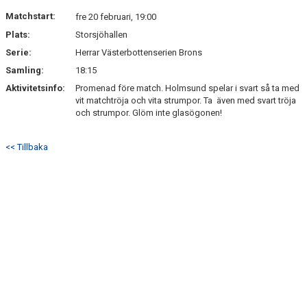
DOKUMENT
Matchstart:
fre 20 februari, 19:00
Plats:
Storsjöhallen
KONTAKT
Serie:
Herrar Västerbottenserien Brons
Samling:
18:15
Aktivitetsinfo:
Promenad före match. Holmsund spelar i svart så ta med
vit matchtröja och vita strumpor. Ta även med svart tröja
och strumpor. Glöm inte glasögonen!
<< Tillbaka