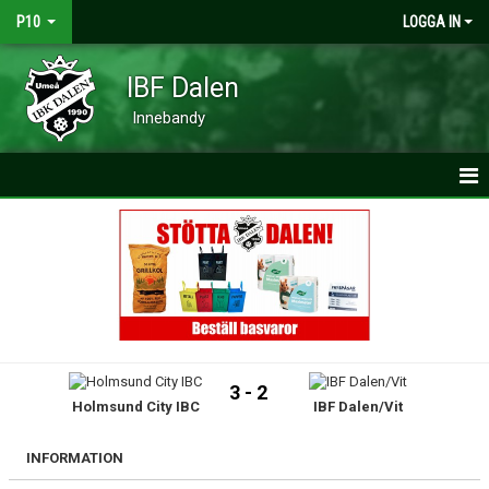
P10
LOGGA IN
IBF Dalen
Innebandy
HEM
NYHETER
KALENDER
MATCHER
3 - 2
Holmsund City IBC
IBF Dalen/Vit
TRUPPEN
BILDGALLERI
INFORMATION