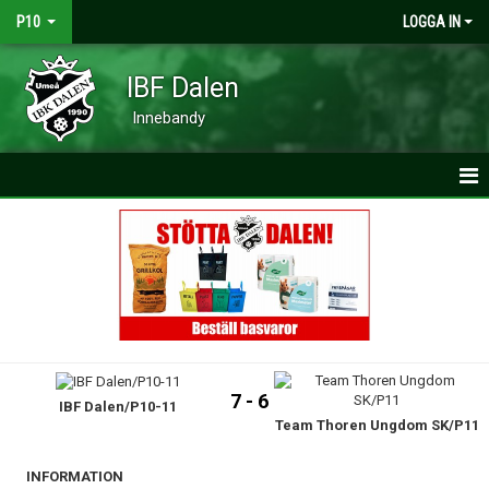
P10
LOGGA IN
IBF Dalen
Innebandy
HEM
NYHETER
KALENDER
MATCHER
7 - 6
IBF Dalen/P10-11
TRUPPEN
Team Thoren Ungdom SK/P11
BILDGALLERI
INFORMATION