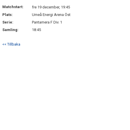
DOKUMENT
Matchstart:
fre 19 december, 19:45
Plats:
Umeå Energi Arena Öst
KONTAKT
Serie:
Pantamera F Div. 1
Samling:
18:45
<< Tillbaka