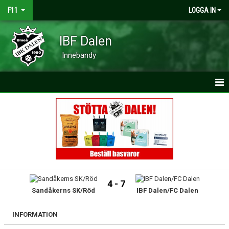
F11
LOGGA IN
IBF Dalen
Innebandy
HEM
NYHETER
KALENDER
MATCHER
4 - 7
Sandåkerns SK/Röd
IBF Dalen/FC Dalen
TRUPPEN
BILDGALLERI
INFORMATION