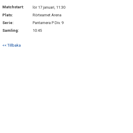
DOKUMENT
Matchstart:
lör 17 januari, 11:30
Plats:
Rörteamet Arena
KONTAKT
Serie:
Pantamera P Div. 9
Samling:
10:45
<< Tillbaka