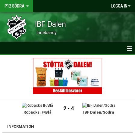
P12 SÖDRA
LOGGA IN
IBF Dalen
Innebandy
HEM
NYHETER
KALENDER
MATCHER
2 - 4
Röbäcks IF/Blå
IBF Dalen/Södra
TRUPPEN
BILDGALLERI
INFORMATION