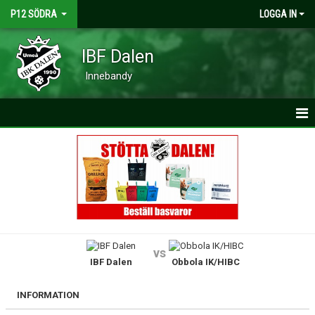
P12 SÖDRA
LOGGA IN
IBF Dalen
Innebandy
HEM
NYHETER
KALENDER
MATCHER
vs
IBF Dalen
Obbola IK/HIBC
TRUPPEN
BILDGALLERI
INFORMATION