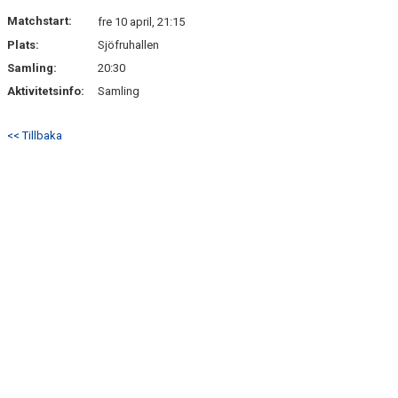
DOKUMENT
Matchstart:
fre 10 april, 21:15
Plats:
Sjöfruhallen
KONTAKT
Samling:
20:30
Aktivitetsinfo:
Samling
<< Tillbaka