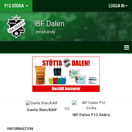
P12 SÖDRA
LOGGA IN
IBF Dalen
Innebandy
HEM
NYHETER
KALENDER
MATCHER
vs
Ganla Stan/KAIF
TRUPPEN
IBF Dalen P12 Södra
BILDGALLERI
INFORMATION