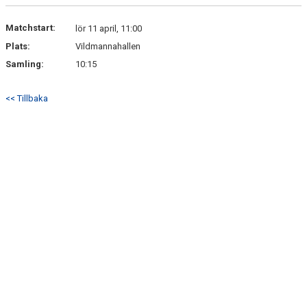
DOKUMENT
Matchstart:
lör 11 april, 11:00
KONTAKT
Plats:
Vildmannahallen
Samling:
10:15
<< Tillbaka