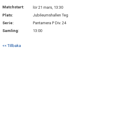
DOKUMENT
Matchstart:
lör 21 mars, 13:30
Plats:
Jubileumshallen Teg
KONTAKT
Serie:
Pantamera P Div. 24
Samling:
13:00
<< Tillbaka