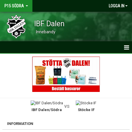
P15 SÖDRA
LOGGA IN
IBF Dalen
Innebandy
HEM
NYHETER
KALENDER
MATCHER
vs
IBF Dalen/Södra
Stöcke IF
TRUPPEN
BILDGALLERI
INFORMATION