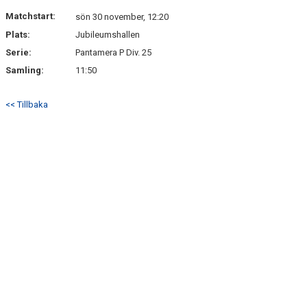
DOKUMENT
Matchstart:
sön 30 november, 12:20
Plats:
Jubileumshallen
KONTAKT
Serie:
Pantamera P Div. 25
Samling:
11:50
<< Tillbaka