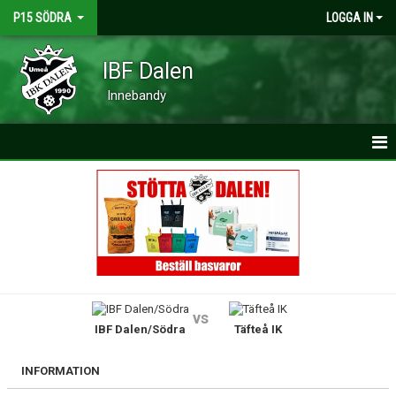
P15 SÖDRA
LOGGA IN
IBF Dalen
Innebandy
HEM
NYHETER
KALENDER
MATCHER
vs
IBF Dalen/Södra
Täfteå IK
TRUPPEN
BILDGALLERI
INFORMATION