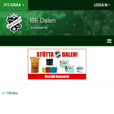
P15 SÖDRA
LOGGA IN
IBF Dalen
Innebandy
HEM
NYHETER
KALENDER
MATCHER
<< Tillbaka
TRUPPEN
BILDGALLERI