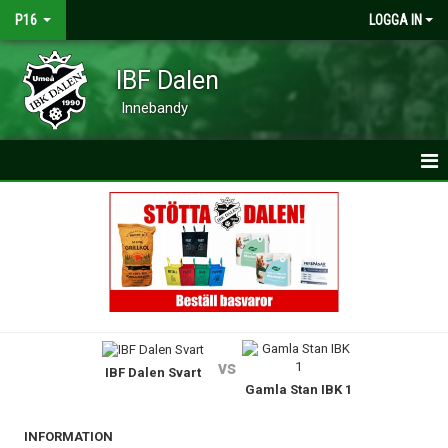
P16
LOGGA IN
IBF Dalen
Innebandy
HEM
NYHETER
KALENDER
MATCHER
vs
IBF Dalen Svart
TRUPPEN
Gamla Stan IBK 1
BILDGALLERI
INFORMATION