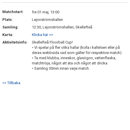
DOKUMENT
Matchstart:
fre 01 maj, 13:00
KONTAKT
Plats:
Lejonströmshallen
Samling:
12:30, Lejonströmshallen, Skellefteå
Karta:
Klicka här >>
Aktivitetsinfo:
Skellefteå Floorball Cup!
• Vi spelar på fler olika hallar (kolla i kallelsen eller på
deras webbsida vad som gäller för respektive match)
• Ta med klubba, inneskor, glasögon, vattenflaska,
matchtröja, något att äta och något att dricka.
• Samling 30min innan varje match.
<< Tillbaka