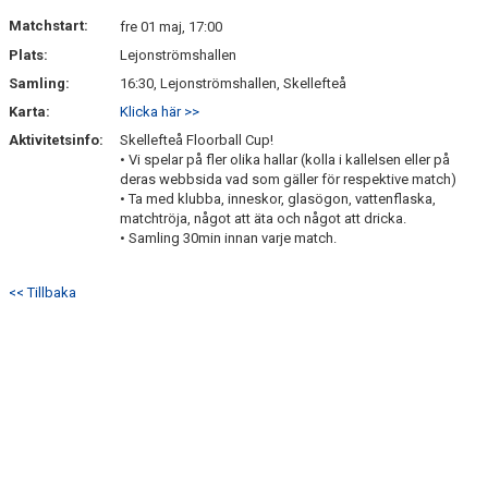
DOKUMENT
Matchstart:
fre 01 maj, 17:00
Plats:
Lejonströmshallen
KONTAKT
Samling:
16:30, Lejonströmshallen, Skellefteå
Karta:
Klicka här >>
Aktivitetsinfo:
Skellefteå Floorball Cup!
• Vi spelar på fler olika hallar (kolla i kallelsen eller på
deras webbsida vad som gäller för respektive match)
• Ta med klubba, inneskor, glasögon, vattenflaska,
matchtröja, något att äta och något att dricka.
• Samling 30min innan varje match.
<< Tillbaka