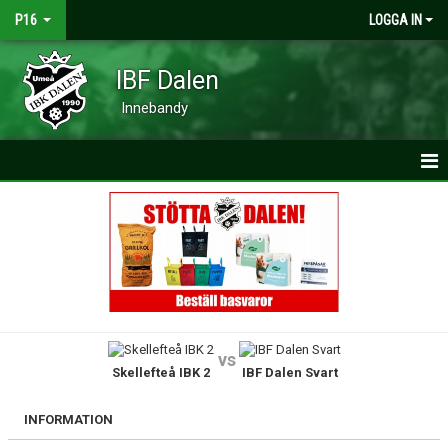
P16
LOGGA IN
IBF Dalen
Innebandy
HEM
NYHETER
KALENDER
MATCHER
vs
Skellefteå IBK 2
IBF Dalen Svart
TRUPPEN
BILDGALLERI
INFORMATION