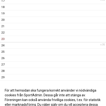
17
18
19
20
21
22
23
v.35
24
25
26
27
28
29
30
v.36
31
För att hemsidan ska fungera korrekt använder vi nödvändiga
cookies från SportAdmin. Dessa går inte att stänga av.
Föreningen kan också använda frivilliga cookies, t.ex. för statistik
eller marknadsföring. Du väljer själv om du vill acceptera dessa.