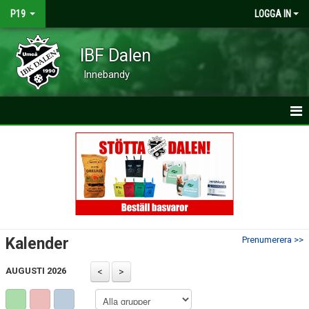
P19
LOGGA IN
IBF Dalen
Innebandy
HEM
NYHETER
KALENDER
MATCHER
Kalender
Prenumerera >>
TRUPPEN
AUGUSTI 2026
BILDGALLERI