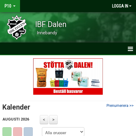
P10
LOGGA IN
IBF Dalen
Innebandy
HEM
NYHETER
KALENDER
MATCHER
Kalender
Prenumerera >>
TRUPPEN
AUGUSTI 2026
BILDGALLERI