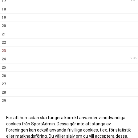
17
18
19
20
21
22
23
v.35
24
25
26
27
28
29
30
v.36
31
För att hemsidan ska fungera korrekt använder vi nödvändiga
cookies från SportAdmin. Dessa går inte att stänga av.
Föreningen kan också använda frivilliga cookies, t.ex. för statistik
eller marknadsföring. Du väljer själv om du vill acceptera dessa.