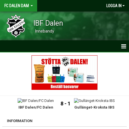
FC DALEN DAM
LOGGA IN
IBF Dalen
Innebandy
HEM
NYHETER
KALENDER
MATCHER
8 - 1
IBF Dalen/FC Dalen
Gullänget-Kroksta IBS
TRUPPEN
BILDGALLERI
INFORMATION