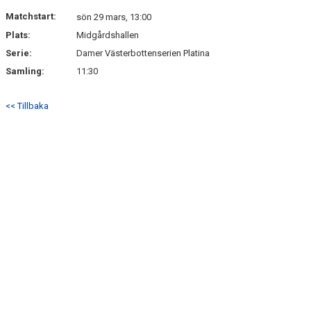
DOKUMENT
Matchstart:
sön 29 mars, 13:00
Plats:
Midgårdshallen
KONTAKT
Serie:
Damer Västerbottenserien Platina
Samling:
11:30
<< Tillbaka