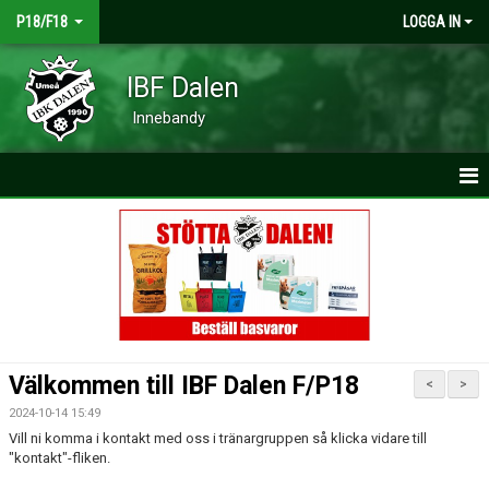
P18/F18
LOGGA IN
IBF Dalen
Innebandy
HEM
NYHETER
KALENDER
MATCHER
Välkommen till IBF Dalen F/P18
<
>
TRUPPEN
2024-10-14 15:49
Vill ni komma i kontakt med oss i tränargruppen så klicka vidare till
BILDGALLERI
"kontakt"-fliken.