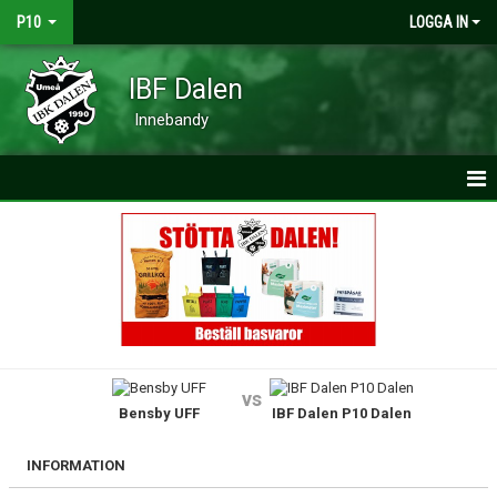
P10
LOGGA IN
IBF Dalen
Innebandy
HEM
NYHETER
KALENDER
MATCHER
vs
Bensby UFF
IBF Dalen P10 Dalen
TRUPPEN
BILDGALLERI
INFORMATION