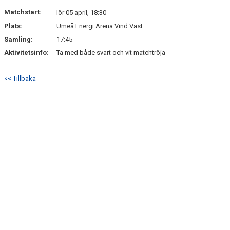
DOKUMENT
Matchstart:
lör 05 april, 18:30
Plats:
Umeå Energi Arena Vind Väst
KONTAKT
Samling:
17:45
Aktivitetsinfo:
Ta med både svart och vit matchtröja
<< Tillbaka