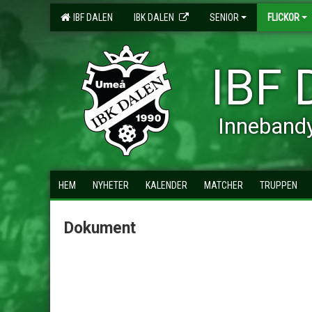
IBF DALEN
IBK DALEN
SENIOR
FLICKOR
IBF 
Inneband
HEM
NYHETER
KALENDER
MATCHER
TRUPPEN
Dokument