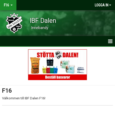
F16
LOGGA IN
IBF Dalen
Innebandy
HEM
NYHETER
KALENDER
MATCHER
F16
TRUPPEN
Välkommen till IBF Dalen F16!
BILDGALLERI