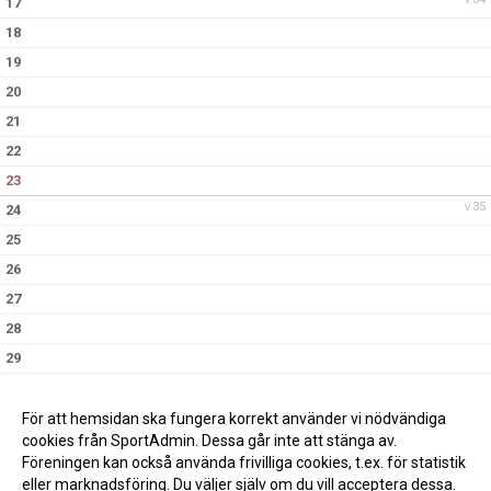
17
18
19
20
21
22
23
v.35
24
25
26
27
28
29
30
v.36
31
För att hemsidan ska fungera korrekt använder vi nödvändiga
cookies från SportAdmin. Dessa går inte att stänga av.
Föreningen kan också använda frivilliga cookies, t.ex. för statistik
eller marknadsföring. Du väljer själv om du vill acceptera dessa.