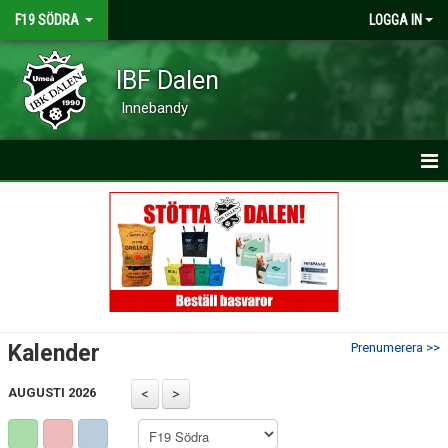
F19 SÖDRA
LOGGA IN
IBF Dalen
Innebandy
HEM
NYHETER
KALENDER
MATCHER
Kalender
Prenumerera >>
TRUPPEN
AUGUSTI 2026
BILDGALLERI