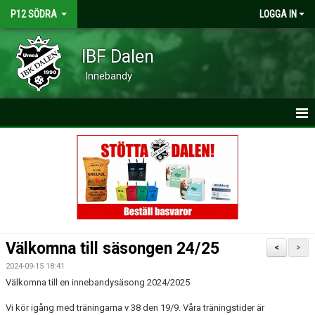
P12 SÖDRA
LOGGA IN
IBF Dalen
Innebandy
HEM
NYHETER
KALENDER
MATCHER
Välkomna till säsongen 24/25
<
>
TRUPPEN
2024-09-15 18:41
Välkomna till en innebandysäsong 2024/2025
BILDGALLERI
Vi kör igång med träningarna v 38 den 19/9. Våra träningstider är