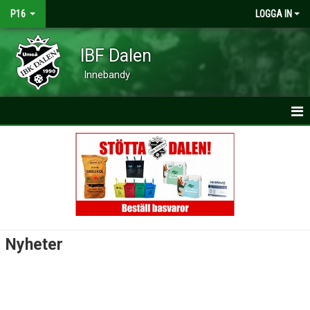
P16
LOGGA IN
IBF Dalen
Innebandy
HEM
NYHETER
KALENDER
MATCHER
Nyheter
TRUPPEN
BILDGALLERI