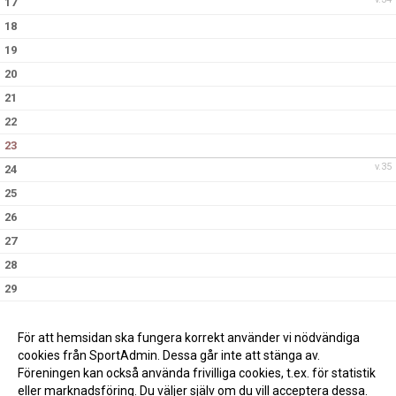
17
18
19
20
21
22
23
v.35
24
25
26
27
28
29
30
v.36
31
För att hemsidan ska fungera korrekt använder vi nödvändiga
cookies från SportAdmin. Dessa går inte att stänga av.
Föreningen kan också använda frivilliga cookies, t.ex. för statistik
eller marknadsföring. Du väljer själv om du vill acceptera dessa.