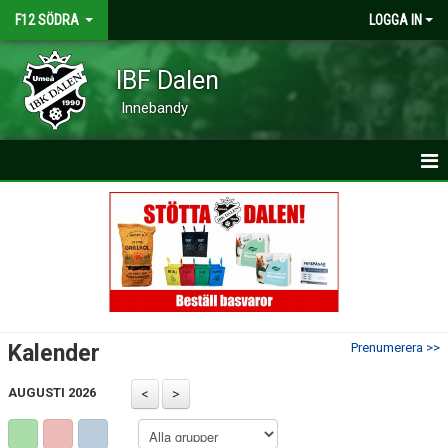
F12 SÖDRA
LOGGA IN
IBF Dalen
Innebandy
HEM
NYHETER
KALENDER
MATCHER
Kalender
Prenumerera >>
TRUPPEN
AUGUSTI 2026
BILDGALLERI