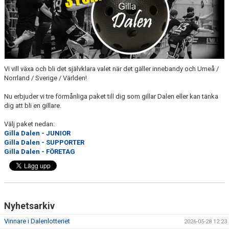
UTBILDNING
ÖVERGÅNGSPOLICY
KONTAKT
Vi vill växa och bli det självklara valet när det gäller innebandy och Umeå /
Norrland / Sverige / Världen!
Nu erbjuder vi tre förmånliga paket till dig som gillar Dalen eller kan tänka
dig att bli en gillare.
Välj paket nedan:
Gilla Dalen - JUNIOR
Gilla Dalen - SUPPORTER
Gilla Dalen - FÖRETAG
Nyhetsarkiv
Vinnare i Dalenlotteriet
2026-05-28 12:23