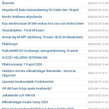
Årsmöte
2026-05-12 11:00
Inbjudan till årets ledaravslutning för Dalen den 18 april
2026-03-29 10:05
Nordic Wellness erbjudande
2026-03-25 07:45
Köp entrémössan till SM-veckan hos oss och stötta Dalen!
2026-03-23 10:08
Terassbiljetter - Först till kvarn!
2026-03-22 09:12
Anmäl dig till NPF utbildning 19 mars 18-20.30 (Musköten)
2026-03-18 09:34
Påskbingo!
2026-03-05 12:23
PUBLIKMATCH! Godisregn, autografskrivning, fri entré!
2026-02-18 14:05
SUCCÉ I HELGENS VETERAN-SM
2026-02-10 09:01
Påsklovscamp 7-9 april 2026
2026-02-06 11:44
Världens största målvaktsläger återvänder - större än
2025-12-10 16:11
någonsin!
Uppstart Innebandylek Föräldramöte
2025-08-19 12:32
Vill ditt barn börja spela innebandy?
2025-08-11 09:56
Julkalender och VM-lott
2024-10-02 10:45
Målvaktsläger Goalie Camp 2025
2024-08-26 11:52
Börja spela innebandy! Flickor & Pojkar födda 2018