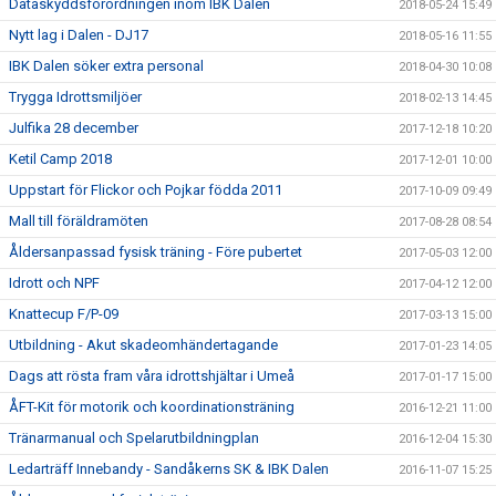
Dataskyddsförordningen inom IBK Dalen
2018-05-24 15:49
Nytt lag i Dalen - DJ17
2018-05-16 11:55
IBK Dalen söker extra personal
2018-04-30 10:08
Trygga Idrottsmiljöer
2018-02-13 14:45
Julfika 28 december
2017-12-18 10:20
Ketil Camp 2018
2017-12-01 10:00
Uppstart för Flickor och Pojkar födda 2011
2017-10-09 09:49
Mall till föräldramöten
2017-08-28 08:54
Åldersanpassad fysisk träning - Före pubertet
2017-05-03 12:00
Idrott och NPF
2017-04-12 12:00
Knattecup F/P-09
2017-03-13 15:00
Utbildning - Akut skadeomhändertagande
2017-01-23 14:05
Dags att rösta fram våra idrottshjältar i Umeå
2017-01-17 15:00
ÅFT-Kit för motorik och koordinationsträning
2016-12-21 11:00
Tränarmanual och Spelarutbildningplan
2016-12-04 15:30
Ledarträff Innebandy - Sandåkerns SK & IBK Dalen
2016-11-07 15:25