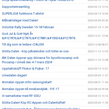
2024-08-16 11:32
Supporterinsamling
2024-05-13 13:16
SUPERLIGA funktions T-shirts!
2024-04-19 10:04
Målvaktsläger med Dalen!
2024-04-09 09:30
Volontär Rally Sweden 15-18 Februari
2024-01-10 11:09
God Jul & Gott Nytt År
2023-12-21 13:06
&#127876;&#127873;&#127881;&#10024;&#127879;
Till dig som är ledare i DALEN!
2023-12-08 08:07
Stötta Dalen - Köp julkalendrar och lotter av oss
2023-11-15 12:03
IBK Dalen öppnar upp dörrarna för Sportlovscamp och
2023-11-10 15:08
Procamp i Umeå den 4-7 mars 2024!
Upptaktsträff Flickor & Pojkar -17
2023-09-13 15:07
Umedalen-dagen!
2023-09-04 11:37
Anmälan öppen inför säsongsstart!
2023-08-31 11:40
Anmälan öppen till innebandylek - P/F-17
2023-08-24 09:58
Vi samarbetar med RF-SISU
2023-03-15 15:16
Stötta Dalen! Köp RC-Appen och Dalenhäftet!
2023-03-03 11:59