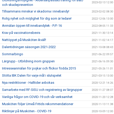
Utbildningsmöjlighet - Åldersanpassad träning för B&U
2023-02-13 12:00
och skadeprevention
Tillsammans minskar vi skadorna i innebandy!
2023-02-02 08:30
Rolig nyhet och möjlighet för dig som är ledare!
2022-12-06 13:00
Anmälan öppen till innebandylek - P/F-16
2022-08-05 11:33
Krav på vaccinationsbevis
2021-11-30 13:14
Nattöppet på Musköten ikväll!
2021-11-02 14:17
Dalentidningen säsongen 2021-2022
2021-10-08 08:43
Sommarbingo
2021-06-22 09:57
Lärgrupp - Utbildning inom gruppen
2021-06-16 09:30
Intresseanmälan för pojkar och flickor födda 2015
2021-05-26 11:01
Stötta IBK Dalen för varje mål i slutspelet
2021-03-15 13:00
Nya restriktioner - Halltider avbokas
2020-12-21 14:26
Samarbete med RF-SISU och registrering av lärgrupper
2020-11-27 08:07
Vanliga frågor om COVID-19 och vår verksamhet
2020-11-20 12:28
Musköten följer Umeå Fritids rekommendationer
2020-11-13 11:38
Riktlinjer på Musköten - COVID-19
2020-10-09 12:00