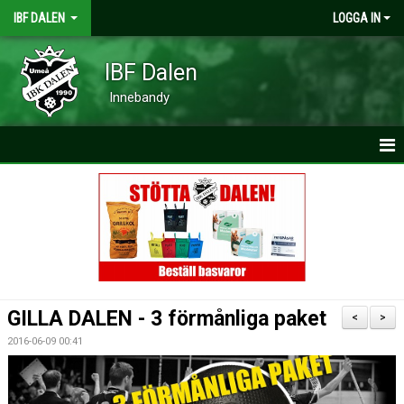
IBF DALEN
LOGGA IN
IBF Dalen
Innebandy
HEM
NYHETER
MATCHER
KALENDER
GILLA DALEN - 3 förmånliga paket
<
>
VÅRA LAG
2016-06-09 00:41
TRYGGA IDROTTSMILJÖER