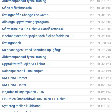
Åldersanpassad fysisk träning
2016-10-21 10:10
Måns Målvaktsskola
2016-10-20 14:00
Övningar från Change The Game
2016-09-28 10:22
Allsidiga uppvärmningsprogram
2016-09-25 15:03
Målvaktsskola IBK Dalen & Sandåkerns SK
2016-09-24 10:00
Innebandystart för pojkar och flickor födda 2010
2016-09-22 11:30
Övningsbank
2016-09-07 09:41
Nu är äntingen Umeå Scandic Cup igång!
2016-09-01 12:31
Åldersanpassad fysisk träning
2016-08-29 17:08
Upptaktsträff Pojkar & Flickor -10
2016-08-26 14:11
Dalenspelare till Finnkampen
2016-08-24 14:21
DM-FINAL Damer
2016-08-17 14:17
DM-FINAL Herrar
2016-08-15 13:57
Inbjudan till stjärnjakten 2016
2016-08-12 14:59
IBK Dalen-Örnsköldsvik, IBK Dalen-IBF Dalen
2016-08-12 09:50
Nytt steg mellan klubbarna!
2016-08-11 13:48