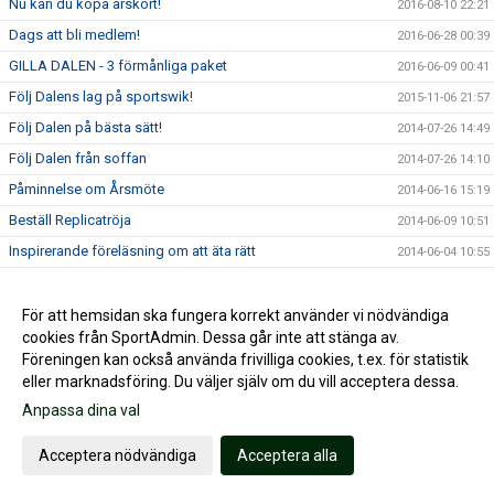
Nu kan du köpa årskort!
2016-08-10 22:21
Dags att bli medlem!
2016-06-28 00:39
GILLA DALEN - 3 förmånliga paket
2016-06-09 00:41
Följ Dalens lag på sportswik!
2015-11-06 21:57
Följ Dalen på bästa sätt!
2014-07-26 14:49
Följ Dalen från soffan
2014-07-26 14:10
Påminnelse om Årsmöte
2014-06-16 15:19
Beställ Replicatröja
2014-06-09 10:51
Inspirerande föreläsning om att äta rätt
2014-06-04 10:55
Summering av Brännbollsyran
2014-06-04 10:15
Dalen är vinnare!
För att hemsidan ska fungera korrekt använder vi nödvändiga
2014-05-27 10:25
cookies från SportAdmin. Dessa går inte att stänga av.
Erbjudande från Norrmjöle golfklubb
2014-04-23 10:38
Föreningen kan också använda frivilliga cookies, t.ex. för statistik
eller marknadsföring. Du väljer själv om du vill acceptera dessa.
Anpassa dina val
Cookie-inställningar
Gå till Webbversion
Acceptera nödvändiga
Acceptera alla