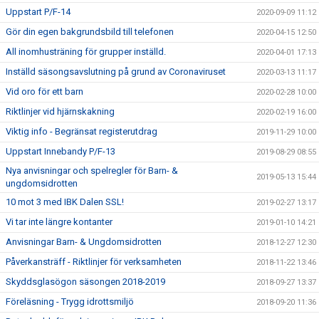
Uppstart P/F-14
2020-09-09 11:12
Gör din egen bakgrundsbild till telefonen
2020-04-15 12:50
All inomhusträning för grupper inställd.
2020-04-01 17:13
Inställd säsongsavslutning på grund av Coronaviruset
2020-03-13 11:17
Vid oro för ett barn
2020-02-28 10:00
Riktlinjer vid hjärnskakning
2020-02-19 16:00
Viktig info - Begränsat registerutdrag
2019-11-29 10:00
Uppstart Innebandy P/F-13
2019-08-29 08:55
Nya anvisningar och spelregler för Barn- &
2019-05-13 15:44
ungdomsidrotten
10 mot 3 med IBK Dalen SSL!
2019-02-27 13:17
Vi tar inte längre kontanter
2019-01-10 14:21
Anvisningar Barn- & Ungdomsidrotten
2018-12-27 12:30
Påverkansträff - Riktlinjer för verksamheten
2018-11-22 13:46
Skyddsglasögon säsongen 2018-2019
2018-09-27 13:37
Föreläsning - Trygg idrottsmiljö
2018-09-20 11:36