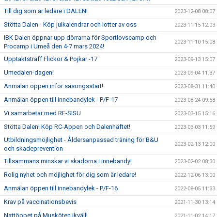
Till dig som är ledare i DALEN!
2023-12-08 08:07
Stötta Dalen - Köp julkalendrar och lotter av oss
2023-11-15 12:03
IBK Dalen öppnar upp dörrarna för Sportlovscamp och
2023-11-10 15:08
Procamp i Umeå den 4-7 mars 2024!
Upptaktsträff Flickor & Pojkar -17
2023-09-13 15:07
Umedalen-dagen!
2023-09-04 11:37
Anmälan öppen inför säsongsstart!
2023-08-31 11:40
Anmälan öppen till innebandylek - P/F-17
2023-08-24 09:58
Vi samarbetar med RF-SISU
2023-03-15 15:16
Stötta Dalen! Köp RC-Appen och Dalenhäftet!
2023-03-03 11:59
Utbildningsmöjlighet - Åldersanpassad träning för B&U
2023-02-13 12:00
och skadeprevention
Tillsammans minskar vi skadorna i innebandy!
2023-02-02 08:30
Rolig nyhet och möjlighet för dig som är ledare!
2022-12-06 13:00
Anmälan öppen till innebandylek - P/F-16
2022-08-05 11:33
Krav på vaccinationsbevis
2021-11-30 13:14
Nattöppet på Musköten ikväll!
2021-11-02 14:17