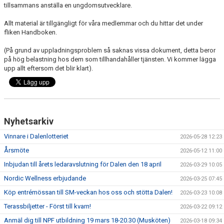
tillsammans anställa en ungdomsutvecklare.
Allt material är tillgängligt för våra medlemmar och du hittar det under
fliken Handboken.
(På grund av uppladningsproblem så saknas vissa dokument, detta beror
på hög belastning hos dem som tillhandahåller tjänsten. Vi kommer lägga
upp allt eftersom det blir klart).
Nyhetsarkiv
Vinnare i Dalenlotteriet
2026-05-28 12:23
Årsmöte
2026-05-12 11:00
Inbjudan till årets ledaravslutning för Dalen den 18 april
2026-03-29 10:05
Nordic Wellness erbjudande
2026-03-25 07:45
Köp entrémössan till SM-veckan hos oss och stötta Dalen!
2026-03-23 10:08
Terassbiljetter - Först till kvarn!
2026-03-22 09:12
Anmäl dig till NPF utbildning 19 mars 18-20.30 (Musköten)
2026-03-18 09:34