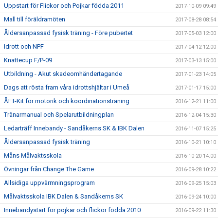
Uppstart för Flickor och Pojkar födda 2011
2017-10-09 09:49
Mall till föräldramöten
2017-08-28 08:54
Åldersanpassad fysisk träning - Före pubertet
2017-05-03 12:00
Idrott och NPF
2017-04-12 12:00
Knattecup F/P-09
2017-03-13 15:00
Utbildning - Akut skadeomhändertagande
2017-01-23 14:05
Dags att rösta fram våra idrottshjältar i Umeå
2017-01-17 15:00
ÅFT-Kit för motorik och koordinationsträning
2016-12-21 11:00
Tränarmanual och Spelarutbildningplan
2016-12-04 15:30
Ledarträff Innebandy - Sandåkerns SK & IBK Dalen
2016-11-07 15:25
Åldersanpassad fysisk träning
2016-10-21 10:10
Måns Målvaktsskola
2016-10-20 14:00
Övningar från Change The Game
2016-09-28 10:22
Allsidiga uppvärmningsprogram
2016-09-25 15:03
Målvaktsskola IBK Dalen & Sandåkerns SK
2016-09-24 10:00
Innebandystart för pojkar och flickor födda 2010
2016-09-22 11:30