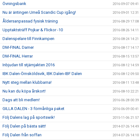
Övningsbank
2016-09-07 09:41
Nu är äntingen Umeå Scandic Cup igång!
2016-09-01 12:31
Åldersanpassad fysisk träning
2016-08-29 17:08
Upptaktsträff Pojkar & Flickor -10
2016-08-26 14:11
Dalenspelare till Finnkampen
2016-08-24 14:21
DM-FINAL Damer
2016-08-17 14:17
DM-FINAL Herrar
2016-08-15 13:57
Inbjudan till stjärnjakten 2016
2016-08-12 14:59
IBK Dalen-Örnsköldsvik, IBK Dalen-IBF Dalen
2016-08-12 09:50
Nytt steg mellan klubbarna!
2016-08-11 13:48
Nu kan du köpa årskort!
2016-08-10 22:21
Dags att bli medlem!
2016-06-28 00:39
GILLA DALEN - 3 förmånliga paket
2016-06-09 00:41
Följ Dalens lag på sportswik!
2015-11-06 21:57
Följ Dalen på bästa sätt!
2014-07-26 14:49
Följ Dalen från soffan
2014-07-26 14:10