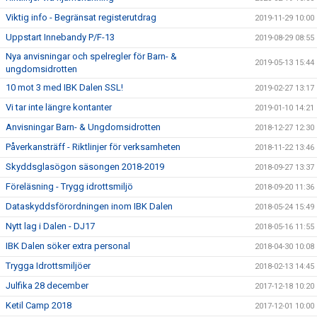
Viktig info - Begränsat registerutdrag
2019-11-29 10:00
Uppstart Innebandy P/F-13
2019-08-29 08:55
Nya anvisningar och spelregler för Barn- &
2019-05-13 15:44
ungdomsidrotten
10 mot 3 med IBK Dalen SSL!
2019-02-27 13:17
Vi tar inte längre kontanter
2019-01-10 14:21
Anvisningar Barn- & Ungdomsidrotten
2018-12-27 12:30
Påverkansträff - Riktlinjer för verksamheten
2018-11-22 13:46
Skyddsglasögon säsongen 2018-2019
2018-09-27 13:37
Föreläsning - Trygg idrottsmiljö
2018-09-20 11:36
Dataskyddsförordningen inom IBK Dalen
2018-05-24 15:49
Nytt lag i Dalen - DJ17
2018-05-16 11:55
IBK Dalen söker extra personal
2018-04-30 10:08
Trygga Idrottsmiljöer
2018-02-13 14:45
Julfika 28 december
2017-12-18 10:20
Ketil Camp 2018
2017-12-01 10:00