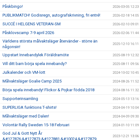
Påskbingo!
2026-03-05 12:23
PUBLIKMATCH! Godisregn, autografskrivning, fri entré!
2026-02-18 14:05
SUCCÉ I HELGENS VETERAN-SM
2026-02-10 09:01
Påsklovscamp 7-9 april 2026
2026-02-06 11:44
Världens största målvaktsläger återvänder - större än
2025-12-10 16:11
någonsin!
Uppstart Innebandylek Föräldramöte
2025-08-19 12:32
Vill ditt barn börja spela innebandy?
2025-08-11 09:56
Julkalender och VM-lott
2024-10-02 10:45
Målvaktsläger Goalie Camp 2025
2024-08-26 11:52
Börja spela innebandy! Flickor & Pojkar födda 2018
2024-08-16 11:32
Supporterinsamling
2024-05-13 13:16
SUPERLIGA funktions T-shirts!
2024-04-19 10:04
Målvaktsläger med Dalen!
2024-04-09 09:30
Volontär Rally Sweden 15-18 Februari
2024-01-10 11:09
God Jul & Gott Nytt År
2023-12-21 13:06
&#127876;&#127873;&#127881;&#10024;&#127879;