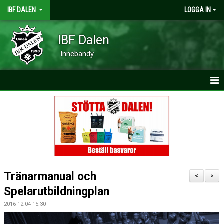
IBF DALEN
LOGGA IN
IBF Dalen
Innebandy
HEM
NYHETER
MATCHER
KALENDER
Tränarmanual och
<
>
VÅRA LAG
Spelarutbildningplan
2016-12-04 15:30
TRYGGA IDROTTSMILJÖER