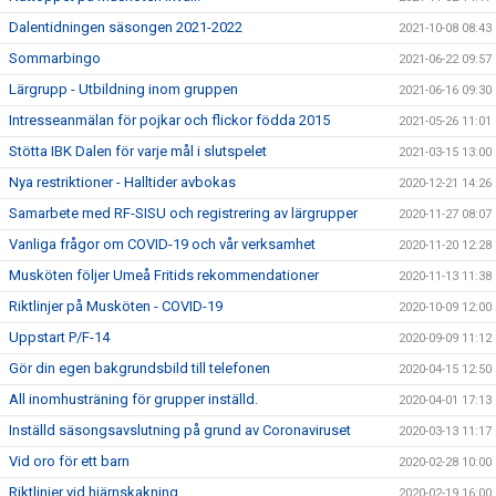
Dalentidningen säsongen 2021-2022
2021-10-08 08:43
Sommarbingo
2021-06-22 09:57
Lärgrupp - Utbildning inom gruppen
2021-06-16 09:30
Intresseanmälan för pojkar och flickor födda 2015
2021-05-26 11:01
Stötta IBK Dalen för varje mål i slutspelet
2021-03-15 13:00
Nya restriktioner - Halltider avbokas
2020-12-21 14:26
Samarbete med RF-SISU och registrering av lärgrupper
2020-11-27 08:07
Vanliga frågor om COVID-19 och vår verksamhet
2020-11-20 12:28
Musköten följer Umeå Fritids rekommendationer
2020-11-13 11:38
Riktlinjer på Musköten - COVID-19
2020-10-09 12:00
Uppstart P/F-14
2020-09-09 11:12
Gör din egen bakgrundsbild till telefonen
2020-04-15 12:50
All inomhusträning för grupper inställd.
2020-04-01 17:13
Inställd säsongsavslutning på grund av Coronaviruset
2020-03-13 11:17
Vid oro för ett barn
2020-02-28 10:00
Riktlinjer vid hjärnskakning
2020-02-19 16:00