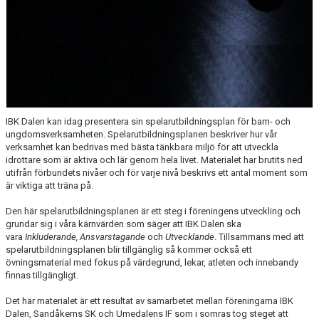
IBK Dalen kan idag presentera sin spelarutbildningsplan för barn- och
ungdomsverksamheten. Spelarutbildningsplanen beskriver hur vår
verksamhet kan bedrivas med bästa tänkbara miljö för att utveckla
idrottare som är aktiva och lär genom hela livet. Materialet har brutits ned
utifrån förbundets nivåer och för varje nivå beskrivs ett antal moment som
är viktiga att träna på.
Den här spelarutbildningsplanen är ett steg i föreningens utveckling och
grundar sig i våra kärnvärden som säger att IBK Dalen ska
vara
Inkluderande, Ansvarstagande
och
Utvecklande
. Tillsammans med att
spelarutbildningsplanen blir tillgänglig så kommer också ett
övningsmaterial med fokus på värdegrund, lekar, atleten och innebandy
finnas tillgängligt.
Det här materialet är ett resultat av samarbetet mellan föreningarna IBK
Dalen, Sandåkerns SK och Umedalens IF som i somras tog steget att