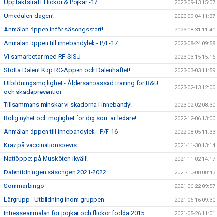
Upptaktsträff Flickor & Pojkar -17
2023-09-13 15:07
Umedalen-dagen!
2023-09-04 11:37
Anmälan öppen inför säsongsstart!
2023-08-31 11:40
Anmälan öppen till innebandylek - P/F-17
2023-08-24 09:58
Vi samarbetar med RF-SISU
2023-03-15 15:16
Stötta Dalen! Köp RC-Appen och Dalenhäftet!
2023-03-03 11:59
Utbildningsmöjlighet - Åldersanpassad träning för B&U
2023-02-13 12:00
och skadeprevention
Tillsammans minskar vi skadorna i innebandy!
2023-02-02 08:30
Rolig nyhet och möjlighet för dig som är ledare!
2022-12-06 13:00
Anmälan öppen till innebandylek - P/F-16
2022-08-05 11:33
Krav på vaccinationsbevis
2021-11-30 13:14
Nattöppet på Musköten ikväll!
2021-11-02 14:17
Dalentidningen säsongen 2021-2022
2021-10-08 08:43
Sommarbingo
2021-06-22 09:57
Lärgrupp - Utbildning inom gruppen
2021-06-16 09:30
Intresseanmälan för pojkar och flickor födda 2015
2021-05-26 11:01