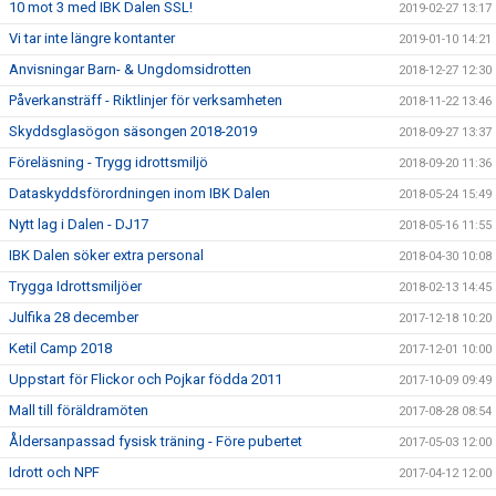
10 mot 3 med IBK Dalen SSL!
2019-02-27 13:17
Vi tar inte längre kontanter
2019-01-10 14:21
Anvisningar Barn- & Ungdomsidrotten
2018-12-27 12:30
Påverkansträff - Riktlinjer för verksamheten
2018-11-22 13:46
Skyddsglasögon säsongen 2018-2019
2018-09-27 13:37
Föreläsning - Trygg idrottsmiljö
2018-09-20 11:36
Dataskyddsförordningen inom IBK Dalen
2018-05-24 15:49
Nytt lag i Dalen - DJ17
2018-05-16 11:55
IBK Dalen söker extra personal
2018-04-30 10:08
Trygga Idrottsmiljöer
2018-02-13 14:45
Julfika 28 december
2017-12-18 10:20
Ketil Camp 2018
2017-12-01 10:00
Uppstart för Flickor och Pojkar födda 2011
2017-10-09 09:49
Mall till föräldramöten
2017-08-28 08:54
Åldersanpassad fysisk träning - Före pubertet
2017-05-03 12:00
Idrott och NPF
2017-04-12 12:00