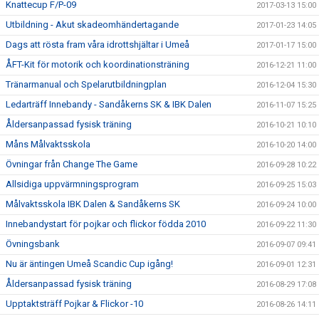
Knattecup F/P-09
2017-03-13 15:00
Utbildning - Akut skadeomhändertagande
2017-01-23 14:05
Dags att rösta fram våra idrottshjältar i Umeå
2017-01-17 15:00
ÅFT-Kit för motorik och koordinationsträning
2016-12-21 11:00
Tränarmanual och Spelarutbildningplan
2016-12-04 15:30
Ledarträff Innebandy - Sandåkerns SK & IBK Dalen
2016-11-07 15:25
Åldersanpassad fysisk träning
2016-10-21 10:10
Måns Målvaktsskola
2016-10-20 14:00
Övningar från Change The Game
2016-09-28 10:22
Allsidiga uppvärmningsprogram
2016-09-25 15:03
Målvaktsskola IBK Dalen & Sandåkerns SK
2016-09-24 10:00
Innebandystart för pojkar och flickor födda 2010
2016-09-22 11:30
Övningsbank
2016-09-07 09:41
Nu är äntingen Umeå Scandic Cup igång!
2016-09-01 12:31
Åldersanpassad fysisk träning
2016-08-29 17:08
Upptaktsträff Pojkar & Flickor -10
2016-08-26 14:11