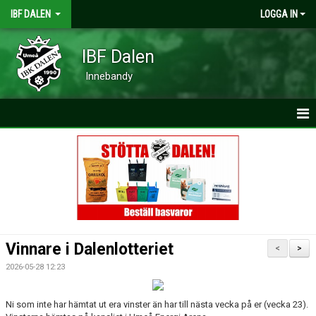
IBF DALEN
LOGGA IN
IBF Dalen
Innebandy
HEM
NYHETER
MATCHER
KALENDER
Vinnare i Dalenlotteriet
<
>
VÅRA LAG
2026-05-28 12:23
TRYGGA IDROTTSMILJÖER
Ni som inte har hämtat ut era vinster än har till nästa vecka på er (vecka 23).