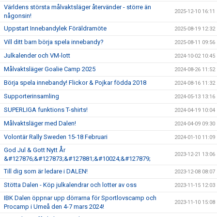
Världens största målvaktsläger återvänder - större än
2025-12-10 16:11
någonsin!
Uppstart Innebandylek Föräldramöte
2025-08-19 12:32
Vill ditt barn börja spela innebandy?
2025-08-11 09:56
Julkalender och VM-lott
2024-10-02 10:45
Målvaktsläger Goalie Camp 2025
2024-08-26 11:52
Börja spela innebandy! Flickor & Pojkar födda 2018
2024-08-16 11:32
Supporterinsamling
2024-05-13 13:16
SUPERLIGA funktions T-shirts!
2024-04-19 10:04
Målvaktsläger med Dalen!
2024-04-09 09:30
Volontär Rally Sweden 15-18 Februari
2024-01-10 11:09
God Jul & Gott Nytt År
2023-12-21 13:06
&#127876;&#127873;&#127881;&#10024;&#127879;
Till dig som är ledare i DALEN!
2023-12-08 08:07
Stötta Dalen - Köp julkalendrar och lotter av oss
2023-11-15 12:03
IBK Dalen öppnar upp dörrarna för Sportlovscamp och
2023-11-10 15:08
Procamp i Umeå den 4-7 mars 2024!