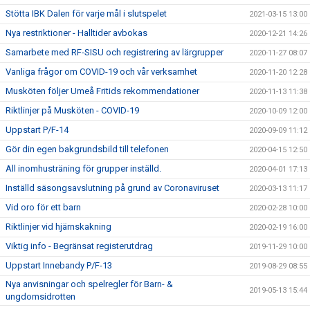
Stötta IBK Dalen för varje mål i slutspelet
2021-03-15 13:00
Nya restriktioner - Halltider avbokas
2020-12-21 14:26
Samarbete med RF-SISU och registrering av lärgrupper
2020-11-27 08:07
Vanliga frågor om COVID-19 och vår verksamhet
2020-11-20 12:28
Musköten följer Umeå Fritids rekommendationer
2020-11-13 11:38
Riktlinjer på Musköten - COVID-19
2020-10-09 12:00
Uppstart P/F-14
2020-09-09 11:12
Gör din egen bakgrundsbild till telefonen
2020-04-15 12:50
All inomhusträning för grupper inställd.
2020-04-01 17:13
Inställd säsongsavslutning på grund av Coronaviruset
2020-03-13 11:17
Vid oro för ett barn
2020-02-28 10:00
Riktlinjer vid hjärnskakning
2020-02-19 16:00
Viktig info - Begränsat registerutdrag
2019-11-29 10:00
Uppstart Innebandy P/F-13
2019-08-29 08:55
Nya anvisningar och spelregler för Barn- &
2019-05-13 15:44
ungdomsidrotten