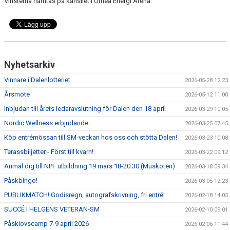
Vinsterna hämtas på kansliet i Umeå Energi Arena.
UTBILDNING
ÖVERGÅNGSPOLICY
KONTAKT
Nyhetsarkiv
Vinnare i Dalenlotteriet
2026-05-28 12:23
Årsmöte
2026-05-12 11:00
Inbjudan till årets ledaravslutning för Dalen den 18 april
2026-03-29 10:05
Nordic Wellness erbjudande
2026-03-25 07:45
Köp entrémössan till SM-veckan hos oss och stötta Dalen!
2026-03-23 10:08
Terassbiljetter - Först till kvarn!
2026-03-22 09:12
Anmäl dig till NPF utbildning 19 mars 18-20.30 (Musköten)
2026-03-18 09:34
Påskbingo!
2026-03-05 12:23
PUBLIKMATCH! Godisregn, autografskrivning, fri entré!
2026-02-18 14:05
SUCCÉ I HELGENS VETERAN-SM
2026-02-10 09:01
Påsklovscamp 7-9 april 2026
2026-02-06 11:44