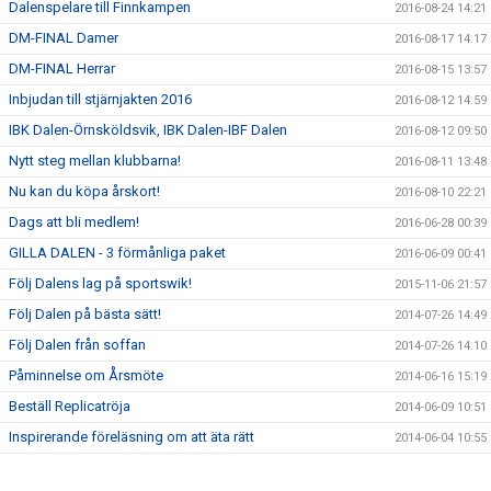
Dalenspelare till Finnkampen
2016-08-24 14:21
DM-FINAL Damer
2016-08-17 14:17
DM-FINAL Herrar
2016-08-15 13:57
Inbjudan till stjärnjakten 2016
2016-08-12 14:59
IBK Dalen-Örnsköldsvik, IBK Dalen-IBF Dalen
2016-08-12 09:50
Nytt steg mellan klubbarna!
2016-08-11 13:48
Nu kan du köpa årskort!
2016-08-10 22:21
Dags att bli medlem!
2016-06-28 00:39
GILLA DALEN - 3 förmånliga paket
2016-06-09 00:41
Följ Dalens lag på sportswik!
2015-11-06 21:57
Följ Dalen på bästa sätt!
2014-07-26 14:49
Följ Dalen från soffan
2014-07-26 14:10
Påminnelse om Årsmöte
2014-06-16 15:19
Beställ Replicatröja
2014-06-09 10:51
Inspirerande föreläsning om att äta rätt
2014-06-04 10:55
Summering av Brännbollsyran
2014-06-04 10:15