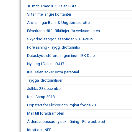
10 mot 3 med IBK Dalen SSL!
Vi tar inte längre kontanter
Anvisningar Barn- & Ungdomsidrotten
Påverkansträff - Riktlinjer för verksamheten
Skyddsglasögon säsongen 2018-2019
Föreläsning - Trygg idrottsmiljö
Dataskyddsförordningen inom IBK Dalen
Nytt lag i Dalen - DJ17
IBK Dalen söker extra personal
Trygga Idrottsmiljöer
Julfika 28 december
Ketil Camp 2018
Uppstart för Flickor och Pojkar födda 2011
Mall till föräldramöten
Åldersanpassad fysisk träning - Före pubertet
Idrott och NPF