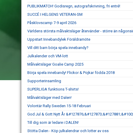
PUBLIKMATCH! Godisregn, autografskrivning, fri entré!
SUCCÉ I HELGENS VETERAN-SM
Påsklovscamp 7-9 april 2026
Världens största målvaktsläger återvänder - större än någonsi
Uppstart Innebandylek Föräldramöte
Vill ditt barn börja spela innebandy?
Julkalender och VM-lott
Målvaktsläger Goalie Camp 2025
Börja spela innebandy! Flickor & Pojkar födda 2018
Supporterinsamling
SUPERLIGA funktions T-shirts!
Målvaktsläger med Dalen!
Volontär Rally Sweden 15-18 Februari
God Jul & Gott Nytt År &#127876;&#127873;&#127881;&#100
Till dig som är ledare i DALEN!
Stötta Dalen - Köp julkalendrar och lotter av oss