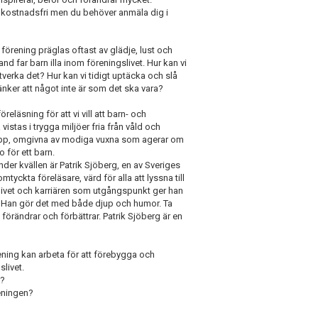
 kostnadsfri men du behöver anmäla dig i
n förening präglas oftast av glädje, lust och
and far barn illa inom föreningslivet. Hur kan vi
tverka det? Hur kan vi tidigt uptäcka och slå
änker att något inte är som det ska vara?
reläsning för att vi vill att barn- och
istas i trygga miljöer fria från våld och
epp, omgivna av modiga vuxna som agerar om
 för ett barn.
der kvällen är Patrik Sjöberg, en av Sveriges
tyckta föreläsare, värd för alla att lyssna till
 livet och karriären som utgångspunkt ger han
et. Han gör det med både djup och humor. Ta
förändrar och förbättrar. Patrik Sjöberg är en
ning kan arbeta för att förebygga och
livet.
r?
eningen?