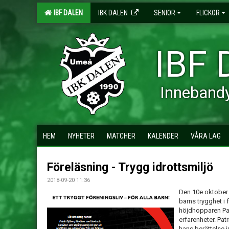
IBF DALEN
IBK DALEN
SENIOR
FLICKOR
IBF 
Inneband
HEM
NYHETER
MATCHER
KALENDER
VÅRA LAG
Föreläsning - Trygg idrottsmiljö
2018-09-20 11:36
Den 10e oktober 
barns trygghet i f
höjdhopparen Pat
erfarenheter. Pat
hans berättelse i