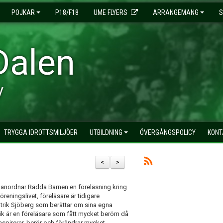
POJKAR
P18/F18
UME FLYERS
ARRANGEMANG
S
Dalen
y
TRYGGA IDROTTSMILJÖER
UTBILDNING
ÖVERGÅNGSPOLICY
KONT
<
>
anordnar Rädda Barnen en föreläsning kring
öreningslivet, föreläsare är tidigare
rik Sjöberg som berättar om sina egna
rik är en föreläsare som fått mycket beröm då
nspirerar, berör och förändrar mycket.