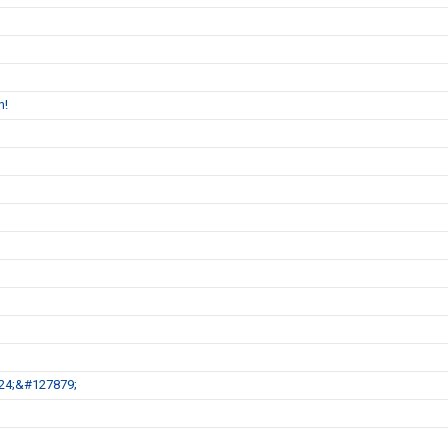
n!
24;&#127879;