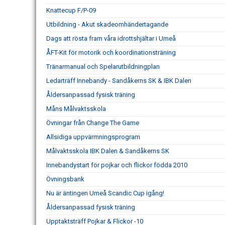
Knattecup F/P-09
Utbildning - Akut skadeomhändertagande
Dags att rösta fram våra idrottshjältar i Umeå
ÅFT-Kit för motorik och koordinationsträning
Tränarmanual och Spelarutbildningplan
Ledarträff Innebandy - Sandåkerns SK & IBK Dalen
Åldersanpassad fysisk träning
Måns Målvaktsskola
Övningar från Change The Game
Allsidiga uppvärmningsprogram
Målvaktsskola IBK Dalen & Sandåkerns SK
Innebandystart för pojkar och flickor födda 2010
Övningsbank
Nu är äntingen Umeå Scandic Cup igång!
Åldersanpassad fysisk träning
Upptaktsträff Pojkar & Flickor -10