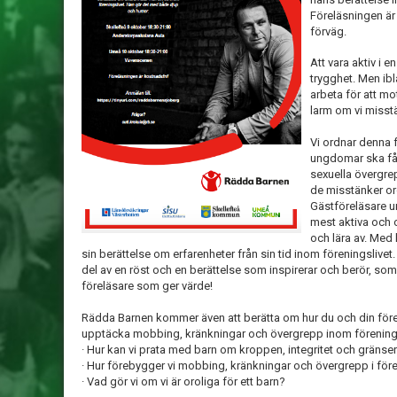
Föreläsningen är
förväg.
Att vara aktiv i e
trygghet. Men ibl
arbeta för att mo
larm om vi misst
Vi ordnar denna fö
ungdomar ska få v
sexuella övergr
de misstänker oro
Gästföreläsare un
mest aktiva och om
och lära av. Med
sin berättelse om erfarenheter från sin tid inom föreningsliv
del av en röst och en berättelse som inspirerar och berör, som 
föreläsare som ger värde!
Rädda Barnen kommer även att berätta om hur du och din före
upptäcka mobbing, kränkningar och övergrepp inom förenings
· Hur kan vi prata med barn om kroppen, integritet och gränse
· Hur förebygger vi mobbing, kränkningar och övergrepp i för
· Vad gör vi om vi är oroliga för ett barn?