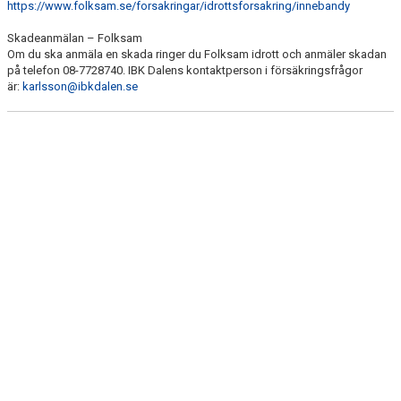
https://www.folksam.se/forsakringar/idrottsforsakring/innebandy
SISU IDROTTSUTBILDARNA
Skadeanmälan – Folksam
REKLAM, SPONSRING & TRYCK
Om du ska anmäla en skada ringer du Folksam idrott och anmäler skadan
på telefon 08-7728740. IBK Dalens kontaktperson i försäkringsfrågor
är:
karlsson@ibkdalen.se
ÅRLIG FOTOGRAFERING
KLÄDER OCH UTRUSTNING
FÖRSÄKRINGAR
AKTIVITETSSTÖD
BOKNING AV HALLAR
SPELARE/LEDARE/FÖRÄLDRAR
HEMSIDA FÖR LAGET
EKONOMI
DOMARKVITTON