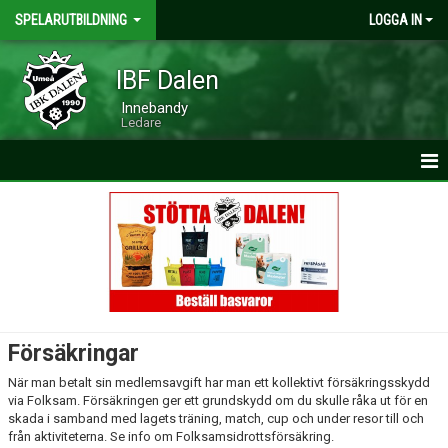
SPELARUTBILDNING
LOGGA IN
IBF Dalen
Innebandy
Ledare
HEM
VERKSAMHET & POLICY
SPELARUTBILDNINGSPLAN
UNGDOM
Försäkringar
UNGDOMSGRUPPEN
När man betalt sin medlemsavgift har man ett kollektivt försäkringsskydd
via Folksam. Försäkringen ger ett grundskydd om du skulle råka ut för en
skada i samband med lagets träning, match, cup och under resor till och
TRÄNARUTBILDNINGAR
från aktiviteterna. Se info om Folksamsidrottsförsäkring.